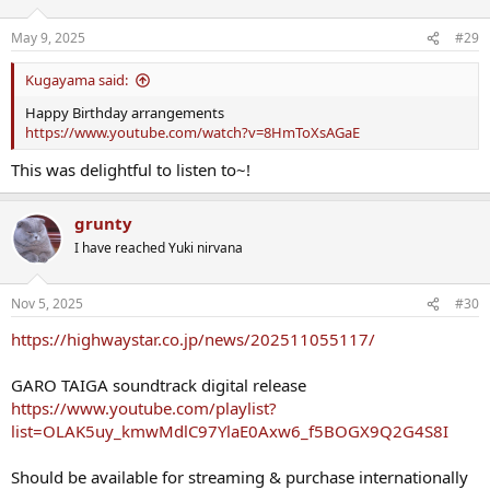
o
n
May 9, 2025
#29
s
:
Kugayama said:
Happy Birthday arrangements
https://www.youtube.com/watch?v=8HmToXsAGaE
This was delightful to listen to~!
grunty
I have reached Yuki nirvana
Nov 5, 2025
#30
https://highwaystar.co.jp/news/202511055117/
GARO TAIGA soundtrack digital release
https://www.youtube.com/playlist?
list=OLAK5uy_kmwMdlC97YlaE0Axw6_f5BOGX9Q2G4S8I
Should be available for streaming & purchase internationally