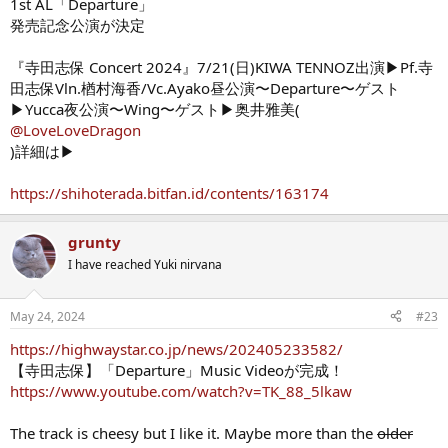
1st AL「Departure」
発売記念公演が決定
『寺田志保 Concert 2024』
7/21(日)
KIWA TENNOZ出演▶︎Pf.寺
田志保Vln.楢村海⾹/Vc.Ayako
昼公演〜Departure〜ゲスト
▶︎Yucca
夜公演〜Wing〜ゲスト▶︎奥井雅美(
@LoveLoveDragon
)詳細は▶︎
https://shihoterada.bitfan.id/contents/163174
grunty
I have reached Yuki nirvana
May 24, 2024
#23
https://highwaystar.co.jp/news/202405233582/
【寺田志保】「Departure」Music Videoが完成！
https://www.youtube.com/watch?v=TK_88_5lkaw
The track is cheesy but I like it. Maybe more than the
older