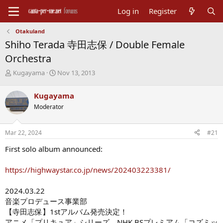
Log in
Register
Otakuland
Shiho Terada 寺田志保 / Double Female
Orchestra
T
S
Kugayama
Nov 13, 2013
h
t
r
a
Kugayama
e
r
Moderator
a
t
d
d
s
a
Mar 22, 2024
#21
t
t
a
e
First solo album announced:
r
t
https://highwaystar.co.jp/news/202403223381/
e
r
2024.03.22
音楽プロデュース事業部
【寺田志保】1stアルバム発売決定！
アニメ「プリキュア」シリーズ、NHK BSプレミアム「コズミッ