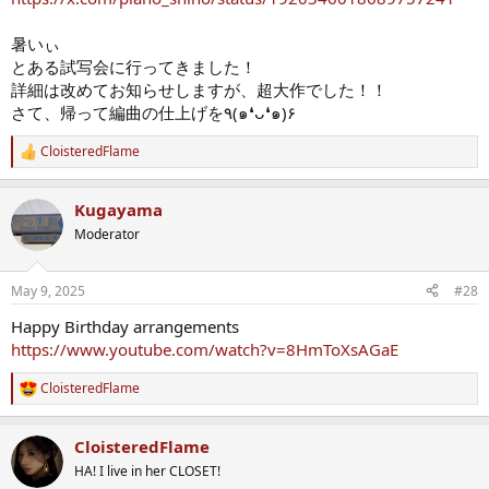
暑いぃ
とある試写会に行ってきました！
詳細は改めてお知らせしますが、超大作でした！！
さて、帰って編曲の仕上げを
٩(๑❛ᴗ❛๑)۶
CloisteredFlame
R
e
a
Kugayama
c
t
Moderator
i
o
n
May 9, 2025
#28
s
:
Happy Birthday arrangements
https://www.youtube.com/watch?v=8HmToXsAGaE
CloisteredFlame
R
e
a
CloisteredFlame
c
t
HA! I live in her CLOSET!
i