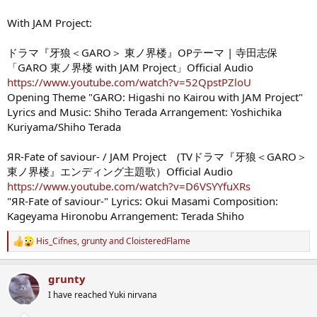
With JAM Project:
ドラマ『牙狼＜GARO＞ 東ノ界楼』OPテーマ | 寺田志保
「GARO 東ノ界楼 with JAM Project」Official Audio
https://www.youtube.com/watch?v=52QpstPZloU
Opening Theme "GARO: Higashi no Kairou with JAM Project"
Lyrics and Music: Shiho Terada Arrangement: Yoshichika
Kuriyama/Shiho Terada
ЯR-Fate of saviour- / JAM Project (TVドラマ『牙狼＜GARO＞
東ノ界楼』エンディング主題歌）Official Audio
https://www.youtube.com/watch?v=D6VSYYfuXRs
"ЯR-Fate of saviour-" Lyrics: Okui Masami Composition:
Kageyama Hironobu Arrangement: Terada Shiho
His_Cifnes
,
grunty
and
CloisteredFlame
R
e
a
grunty
c
t
I have reached Yuki nirvana
i
o