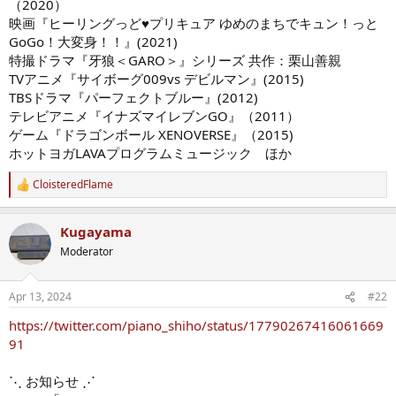
（2020）
映画『ヒーリングっど♥プリキュア ゆめのまちでキュン！っと
GoGo！大変身！！』(2021)
特撮ドラマ『牙狼＜GARO＞』シリーズ 共作：栗山善親
TVアニメ『サイボーグ009vs デビルマン』(2015)
TBSドラマ『パーフェクトブルー』(2012)
テレビアニメ『イナズマイレブンGO』（2011）
ゲーム『ドラゴンボール XENOVERSE』（2015)
ホットヨガLAVAプログラムミュージック ほか
CloisteredFlame
R
e
a
Kugayama
c
t
Moderator
i
o
n
Apr 13, 2024
#22
s
:
https://twitter.com/piano_shiho/status/17790267416061669
91
⋱ お知らせ ⋰