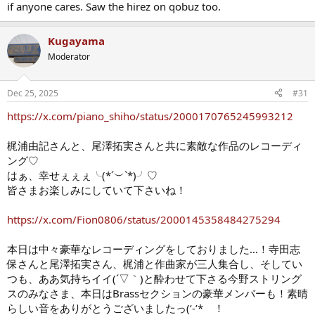
if anyone cares. Saw the hirez on qobuz too.
Kugayama
Moderator
Dec 25, 2025
#31
https://x.com/piano_shiho/status/2000170765245993212
梶浦由記さんと、尾澤拓実さんと共に素敵な作品のレコーディ
ング♡
はぁ、幸せぇぇぇ╰(*´︶`*)╯♡
皆さまお楽しみにしていて下さいね！
https://x.com/Fion0806/status/2000145358484275294
本日は中々豪華なレコーディングをしておりました…！寺田志
保さんと尾澤拓実さん、梶浦と作曲家が三人集合し、そしてい
つも、ああ気持ちイイ(´▽｀)と酔わせて下さる今野ストリング
スのみなさま、本日はBrassセクションの豪華メンバーも！素晴
らしい音をありがとうございましたっ(‘-’*ゞ！