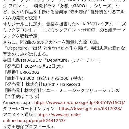
ク フロント」、特撮ドラマ「牙狼〈GARO〉」シリーズ、な
ど、数々の作品を手掛ける音楽家 “寺田志保” 自身初となるアル
バムの発売が決定！
オリジナル曲に加え、音楽を担当したNHK BSプレミアム「コズ
ミックフロント」「コズミックフロント☆NEXT」の番組テーマ
ソングを収録予定。
さらに、同2曲のセルフカバーを新録した全10曲。
『Departure』“出発”と名付けた本作を掲げ、寺田志保の新たな
音楽の歩みがはじまる。
寺田志保1st ALBUM『Departure』(デパーチャー）
【発売日】2024年5月22日(水)
【品番】ERK-3002
【価格】¥3,300（税込）/ ¥3,000（税抜）
【発売元 】株式会社Earkth / HS Record
【販売元】株式会社ソニー・ミュージックソリューションズ
【ご予約はこちら】
Amazon.co.jp：
https://www.amazon.co.jp/dp/B0CY4W1SCQ/
タワーレコードオンライン：
https://tower.jp/item/6317023/
アニメイト通販：
https://www.animate-
onlineshop.jp/pn/pd/2441253/
＜寺田志保プロフィール＞