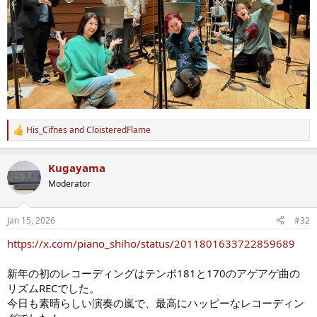
His_Cifnes
and
CloisteredFlame
R
e
a
Kugayama
c
t
Moderator
i
o
n
Jan 15, 2026
#32
s
:
https://x.com/piano_shiho/status/2011801633722859689
新年の初のレコーディングはテンポ181と170のアゲアゲ曲の
リズムRECでした。
今日も素晴らしい演奏の嵐で、最高にハッピーなレコーディン