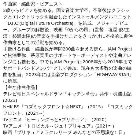
作曲家・編曲家・ピアニスト
3歳からピアノを始める。国立音楽大学卒。卒業後はクラシッ
クとエレクトリックを融合したインストゥルメンタルユニット
「D.F.O.(Digital Future Orchestra)」を結成、メジャーデビュ
ー。グループの解散後、映画『0からの風』(監督：塩屋 俊/主
演：杉浦太陽)の音楽を手掛けたことをきっかけに本格的に劇伴
作曲家としての活動を始める。
手掛ける作曲・編曲数が年間200曲を超える傍ら、JAM Project
や松浦亜弥、茅原実里のサポートキーボーディストや楽曲アレ
ンジにも携わる。中でもJAM Projectは2008年から2015年まで
サポートバンドメンバーとして参加、現在も大多数の楽曲の編
曲を担当。2023年には音楽プロダクション「HIGHWAY STAR」
に所属。
【主な作曲作品】
テレビ朝日スペシャルドラマ『キッチン革命』共作：梶浦由記
(2023)
NHK BS『コズミックフロント☆NEXT』（2015）『コズミック
フロント』(2021～)
TVアニメ『ヒーリングっど♥プリキュア』（2020）
TVアニメ『トロピカル～ジュ！プリキュア』(2021〜)
映画『プリキュアミラクルリープ みんなとの不思議な1 日』