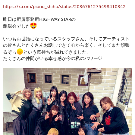
https://x.com/piano_shiho/status/2036761275498410342
昨日は所属事務所HIGHWAY STARの
懇親会でした
いつもお世話になっているスタッフさん、そしてアーティスト
の皆さんとたくさんお話しできて心から楽く、そしてまた頑張
るぞっ
という気持ちが溢れてきました。
たくさんの仲間がいる幸せ感が今の私のパワー♡