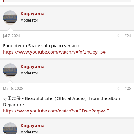
e
a
Kugayama
c
t
Moderator
i
o
n
Jul 7, 2024
#24
s
:
Enounter in Space solo piano version:
https://www.youtube.com/watch?v=fxf2nUby134
Kugayama
Moderator
Mar 6, 2025
#25
寺田志保 - Beautiful Life（Official Audio）from the album
Departure:
https://www.youtube.com/watch?v=GDs-bRqqwwE
Kugayama
Moderator