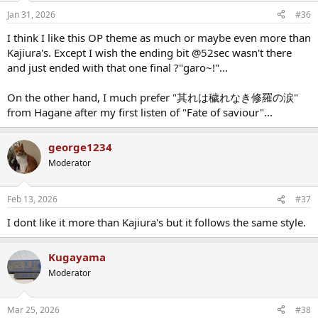
n
Jan 31, 2026
#36
s
:
I think I like this OP theme as much or maybe even more than
Kajiura's. Except I wish the ending bit @52sec wasn't there
and just ended with that one final ?"garo~!"...
On the other hand, I much prefer "其れは穢れなき修羅の涙"
from Hagane after my first listen of "Fate of saviour"...
george1234
Moderator
Feb 13, 2026
#37
I dont like it more than Kajiura's but it follows the same style.
Kugayama
Moderator
Mar 25, 2026
#38