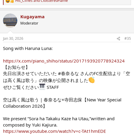
His_Cifnes
and
CloisteredFlame
R
e
a
Kugayama
c
t
Moderator
i
o
n
Jan 30, 2026
#35
s
:
Song with Haruna Luna:
https://x.com/piano_shiho/status/2017193920778924324
【お知らせ】
先日出演させていただいた #春奈るな さんのFC生配信より「空
は高く風は歌う」の映像が公開されました
ぜひご覧ください
STAFF
空は高く風は歌う | 春奈るな×寺田志保【New Year Special
Collaboration 2026】
We present “Sora ha Takaku Kaze ha Utau,”written and
composed by Yuki Kajiura.
https://www.youtube.com/watch?v=c-TAt1hmEDE