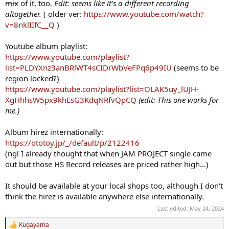
mix
of it, too.
Edit: seems like it's a different recording
altogether.
( older ver:
https://www.youtube.com/watch?
v=8nklIIfC__Q
)
Youtube album playlist:
https://www.youtube.com/playlist?
list=PLDYXnz3anBRlWT4sCIDrWbVeFPq6p49IU
(seems to be
region locked?)
https://www.youtube.com/playlist?list=OLAK5uy_lUJH-
XgHhhsW5px9khEsG3KdqNRfvQpCQ
(edit: This one works for
me.)
Album hirez internationally:
https://ototoy.jp/_/default/p/2122416
(ngl I already thought that when JAM PROJECT single came
out but those HS Record releases are priced rather high...)
It should be available at your local shops too, although I don't
think the hirez is available anywhere else internationally.
Last edited:
May 24, 2024
Kugayama
R