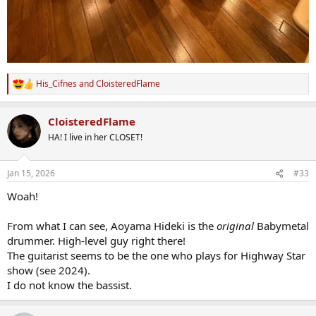
His_Cifnes
and
CloisteredFlame
R
e
a
CloisteredFlame
c
t
HA! I live in her CLOSET!
i
o
n
Jan 15, 2026
#33
s
:
Woah!
From what I can see, Aoyama Hideki is the
original
Babymetal
drummer. High-level guy right there!
The guitarist seems to be the one who plays for Highway Star
show (see 2024).
I do not know the bassist.