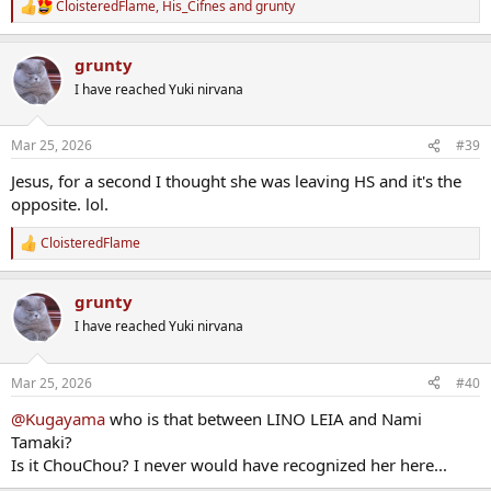
CloisteredFlame
,
His_Cifnes
and
grunty
R
e
a
grunty
c
t
I have reached Yuki nirvana
i
o
n
Mar 25, 2026
#39
s
:
Jesus, for a second I thought she was leaving HS and it's the
opposite. lol.
CloisteredFlame
R
e
a
grunty
c
t
I have reached Yuki nirvana
i
o
n
Mar 25, 2026
#40
s
:
@Kugayama
who is that between LINO LEIA and Nami
Tamaki?
Is it ChouChou? I never would have recognized her here...