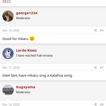
5622
george1234
Moderator
Dec 16, 2020
#6
Good for hikaru
Lorde-Kowz
I have reached Yuki nirvana
Dec 17, 2020
#7
Inb4 fans have Hikaru sing a Kalafina song.
Kugayama
Moderator
Dec 18, 2020
#8