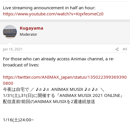
Live streaming announcement in half an hour:
https://www.youtube.com/watch?v=KqxfeomeCz0
Kugayama
Moderator
Jan 16, 2021
#9
For those who can already access Animax channel, a re-
broadcast of lives:
https://twitter.com/ANIMAX_Japan/status/135022399369390
0800
今夜は自宅で ／ ♪♬♪♬ ANIMAX MUSIX ♪♬♪♬ ＼
1/31(土),31(日)に開催する『ANIMAX MUSIX 2021 ONLINE』
配信直前!前回のANIMAX MUSIXを2週連続放送
1/16(土)24:00~