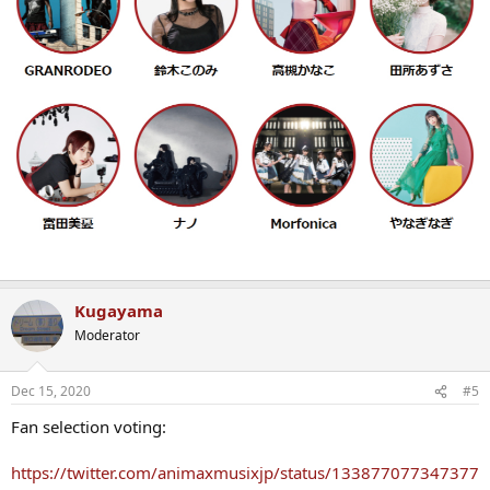
Kugayama
Moderator
Dec 15, 2020
#5
Fan selection voting:
https://twitter.com/animaxmusixjp/status/133877077347377