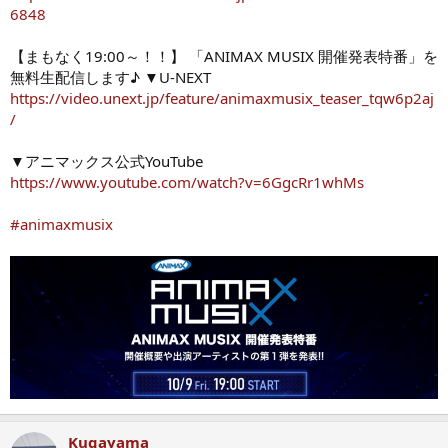
6848
【まもなく19:00～！！】 「ANIMAX MUSIX 開催発表特番」を
無料生配信します♪ ▼U-NEXT
https://video.unext.jp/feature/animaxmusix_teaser_tqw6p2aj
/
▼アニマックス公式YouTube
https://www.youtube.com/watch?v=6GgcRr1whMs
#animaxmusix
Kugayama