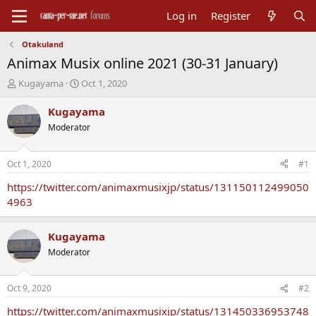
Log in
Register
Otakuland
Animax Musix online 2021 (30-31 January)
T
S
Kugayama
Oct 1, 2020
h
t
r
a
Kugayama
e
r
Moderator
a
t
d
d
s
a
Oct 1, 2020
#1
t
t
a
e
https://twitter.com/animaxmusixjp/status/131150112499050
r
4963
t
e
r
Kugayama
Moderator
Oct 9, 2020
#2
https://twitter.com/animaxmusixjp/status/131450336953748